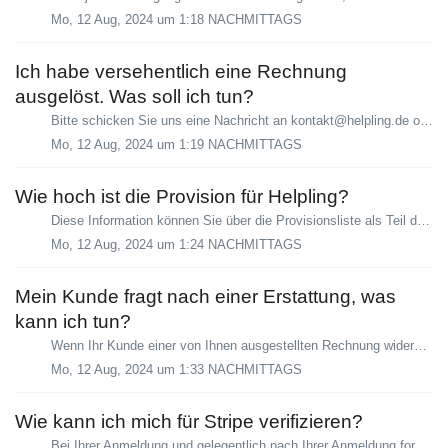
Mo, 12 Aug, 2024 um 1:18 NACHMITTAGS
Ich habe versehentlich eine Rechnung
ausgelöst. Was soll ich tun?
Bitte schicken Sie uns eine Nachricht an kontakt@helpling.de oder rufen Sie uns an, damit wir die Rechnung stornieren können. Ein Anruf bei Ihrem Kunden k...
Mo, 12 Aug, 2024 um 1:19 NACHMITTAGS
Wie hoch ist die Provision für Helpling?
Diese Information können Sie über die Provisionsliste als Teil der Allgemeinen Geschäftsbedingungen einsehen. Auf diese können Sie zu jeder Zeit in Ihrem Nu...
Mo, 12 Aug, 2024 um 1:24 NACHMITTAGS
Mein Kunde fragt nach einer Erstattung, was
kann ich tun?
Wenn Ihr Kunde einer von Ihnen ausgestellten Rechnung widerspricht hat er/sie die Möglichkeit, dies online im Serviceportal zu melden. Wenn ein Kunde dies t...
Mo, 12 Aug, 2024 um 1:33 NACHMITTAGS
Wie kann ich mich für Stripe verifizieren?
Bei Ihrer Anmeldung und gelegentlich nach Ihrer Anmeldung fordert Stripe Sie auf, Ihre Daten und Person zu verifizieren. Sie erhalten eine Warnung in Ihre...